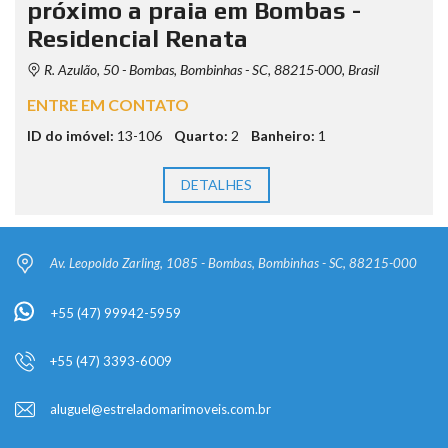
próximo a praia em Bombas -
Residencial Renata
R. Azulão, 50 - Bombas, Bombinhas - SC, 88215-000, Brasil
ENTRE EM CONTATO
ID do imóvel:
13-106
Quarto:
2
Banheiro:
1
DETALHES
Av. Leopoldo Zarling, 1085 - Bombas, Bombinhas - SC, 88215-000
+55 (47) 99942-5959
+55 (47) 3393-6009
aluguel@estreladomarimoveis.com.br