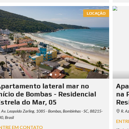
LOCAÇÃO
partamento lateral mar no
Apa
nício de Bombas - Residencial
na 
strela do Mar, 05
Res
Av. Leopoldo Zarling, 1085 - Bombas, Bombinhas - SC, 88215-
R. Az
0, Brasil
ENTR
NTRE EM CONTATO