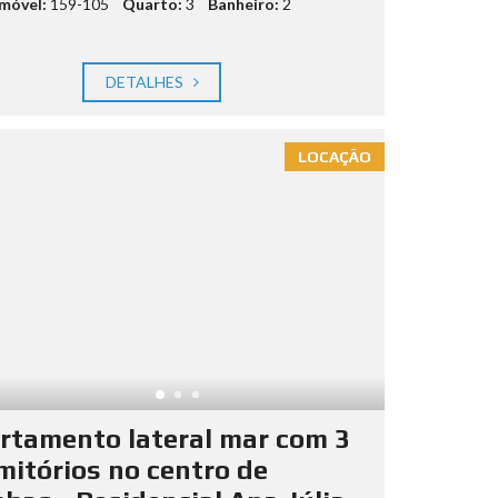
imóvel:
159-105
Quarto:
3
Banheiro:
2
DETALHES
LOCAÇÃO
rtamento lateral mar com 3
mitórios no centro de