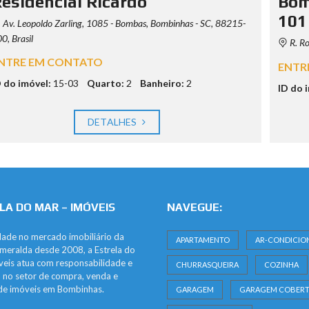
esidencial Ricardo
Bom
101
Av. Leopoldo Zarling, 1085 - Bombas, Bombinhas - SC, 88215-
0, Brasil
R. Ro
NTRE EM CONTATO
ENTR
D do imóvel:
15-03
Quarto:
2
Banheiro:
2
ID do 
DETALHES
LA DO MAR – IMÓVEIS
NAVEGUE:
dade no mercado imobiliário da
APARTAMENTO
AR-CONDICIO
meralda desde 2008, a Estrela do
eis atua com responsabilidade e
CHURRASQUEIRA
COZINHA
ia no setor de compra, venda e
de imóveis em Bombinhas.
GARAGEM
GARAGEM COBERT