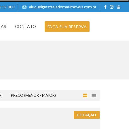
8215-000
aluguel@estreladomarimoveis.com.br
HAS
CONTATO
FAÇA SUA RESERVA
R)
PREÇO (MENOR - MAIOR)
LOCAÇÃO