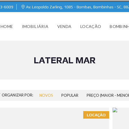
93-6009
Av. Leopoldo Zarling, 1085 - Bombas, Bombinhas - SC, 8
HOME
IMOBILIÁRIA
VENDA
LOCAÇÃO
BOMBIN
LATERAL MAR
ORGANIZAR POR:
NOVOS
POPULAR
PREÇO (MAIOR - MENO
LOCAÇÃO