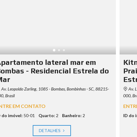
partamento lateral mar em
Kit
ombas - Residencial Estrela do
Pra
Mar
Est
Av. Leopoldo Zarling, 1085 - Bombas, Bombinhas - SC, 88215-
Av. L
0, Brasil
000, Bra
NTRE EM CONTATO
ENTR
D do imóvel:
50-01
Quarto:
2
Banheiro:
2
ID do 
DETALHES