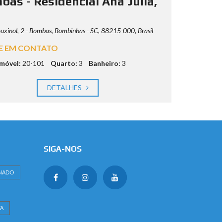
bas - Residencial Ana Júlia,
uxinol, 2 - Bombas, Bombinhas - SC, 88215-000, Brasil
E EM CONTATO
imóvel:
20-101
Quarto:
3
Banheiro:
3
DETALHES
SIGA-NOS
NADO
A