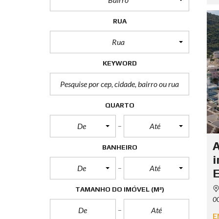
RUA
Rua
KEYWORD
QUARTO
De
Até
A
BANHEIRO
i
De
Até
E
TAMANHO DO IMÓVEL
(M²)
00
E