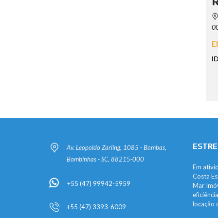
R
00
E
I
ESTRE
Av. Leopoldo Zarling, 1085 - Bombas,
Bombinhas - SC, 88215-000
Em ativi
Costa Es
+55 (47) 99942-5959
Mar Imóv
eficiênc
locação 
+55 (47) 3393-6009