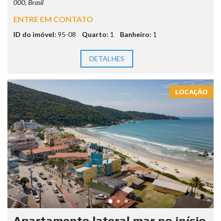
000, Brasil
ENTRE EM CONTATO
ID do imóvel:
95-08
Quarto:
1
Banheiro:
1
DETALHES
LOCAÇÃO
Apartamento lateral mar no início