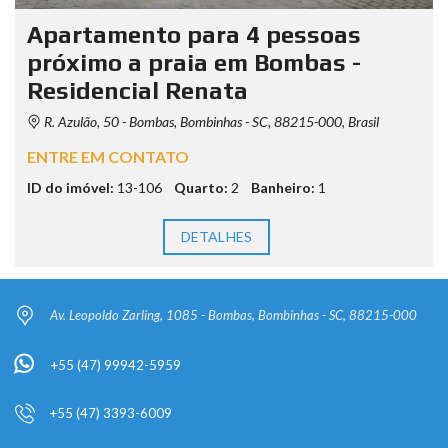
Apartamento para 4 pessoas
próximo a praia em Bombas -
Residencial Renata
R. Azulão, 50 - Bombas, Bombinhas - SC, 88215-000, Brasil
ENTRE EM CONTATO
ID do imóvel:
13-106
Quarto:
2
Banheiro:
1
DETALHES
Av. Leopoldo Zarling, 1085 - Bombas, Bombinhas - SC, 88215-000
+55 (47) 99942-5959
+55 (47) 3393-6009