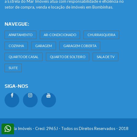
a Estrela do Mar Imóveis atua com responsabilidade e eficiência no
setor de compra, venda e locação de imóveis em Bombinhas.
NAVEGUE:
APARTAMENTO
AR-CONDICIONADO
CHURRASQUEIRA
COZINHA
GARAGEM
GARAGEM COBERTA
QUARTO DE CASAL
QUARTO DE SOLTEIRO
SALA DE TV
SUITE
SIGA-NOS
Estrela Imóveis - Creci: 2965J - Todos os Direitos Reservados - 2018