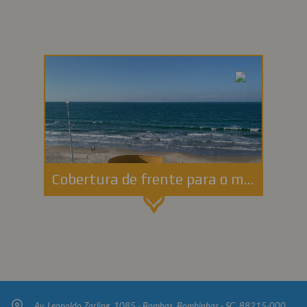
Cobertura de frente para o mar no centro de Bombas - Residencial Ana Júlia, 106
Av. Leopoldo Zarling, 1085 - Bombas, Bombinhas - SC, 88215-000