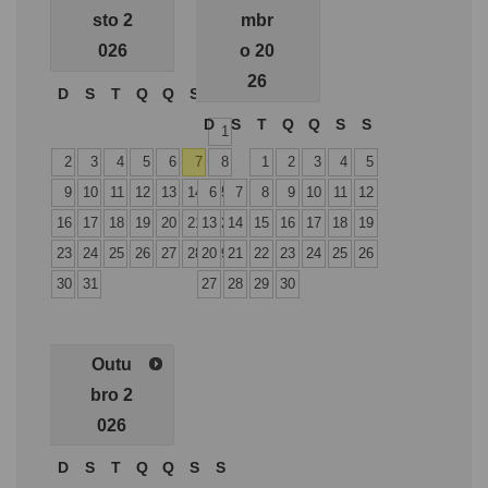
sto
2
mbr
026
o
20
26
D
S
T
Q
Q
S
S
D
S
T
Q
Q
S
S
1
2
3
4
5
6
7
8
1
2
3
4
5
9
10
11
12
13
14
6
15
7
8
9
10
11
12
16
17
18
19
20
21
13
22
14
15
16
17
18
19
23
24
25
26
27
28
20
29
21
22
23
24
25
26
30
31
27
28
29
30
Outu
bro
2
026
D
S
T
Q
Q
S
S