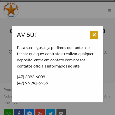
≡
COBERTURA DE FRENTE PARA O
×
AVISO!
MAR NO CENTRO DE BOMBAS –
RESIDENCIAL ANA JÚLIA, 106
Para sua segurança pedimos que, antes de
R. Rouxinol, 2 - Bombas, Bombinhas - SC, 88215-000,
fechar qualquer contrato e realizar qualquer
Brasil
depósito, entre em contato com nossos
contatos oficiais informados no site.
ID:
57-106
(47) 3393-6009
(47) 9 9942-5959
Propriedades
Apartamento
Bombinhas
Cobertura de frente para o mar no centro de Bombas - Residencial Ana
Júlia, 106