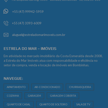
+55 (47) 99942-5959
+55 (47) 3393-6009
aluguel@estreladomarimoveis.com.br
ESTRELA DO MAR – IMÓVEIS
Em atividade no mercado imobiliário da Costa Esmeralda desde 2008,
a Estrela do Mar Imóveis atua com responsabilidade e eficiência no
setor de compra, venda e locação de imóveis em Bombinhas.
NAVEGUE:
APARTAMENTO
AR-CONDICIONADO
CHURRASQUEIRA
COZINHA
GARAGEM
GARAGEM COBERTA
QUARTO DE CASAL
QUARTO DE SOLTEIRO
SALA DE TV