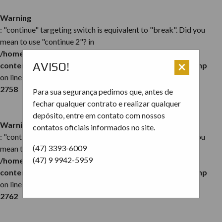
Warning
: "continue" targeting switch is equivalent to "break". Did you
mean to use "continue 2"? in
/home/estreladomar/public_html/wp-
×
AVISO!
content/plugins/revslider/includes/operations.class.php
on line
2758
Para sua segurança pedimos que, antes de
fechar qualquer contrato e realizar qualquer
depósito, entre em contato com nossos
Warning
contatos oficiais informados no site.
: "continue" targeting switch is equivalent to "break". Did you
(47) 3393-6009
mean to use "continue 2"? in
(47) 9 9942-5959
/home/estreladomar/public_html/wp-
content/plugins/revslider/includes/operations.class.php
on line
2762