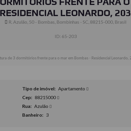
DORMITÓRIOS FRENTE PARA O
RESIDENCIAL LEONARDO, 20
R. Azulão, 50 - Bombas, Bombinhas - SC, 88215-000, Brasil
ID:
65-203
ura de 3 dormitórios frente para o mar em Bombas - Residencial Leonardo,
Tipo de imóvel:
Apartamento
Cep:
88215000
Rua:
Azulão
Banheiro:
3