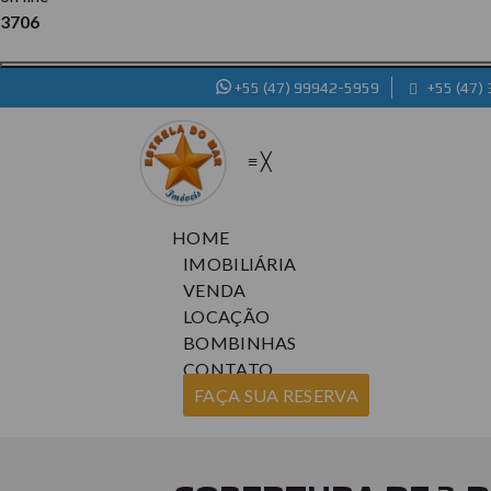
3706
+55 (47) 99942-5959
+55 (47)
≡
╳
HOME
IMOBILIÁRIA
VENDA
LOCAÇÃO
BOMBINHAS
CONTATO
FAÇA SUA RESERVA