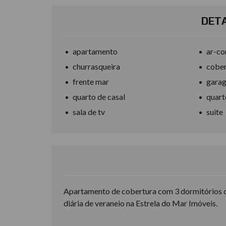
DETA
apartamento
ar-co
churrasqueira
cober
frente mar
gara
quarto de casal
quart
sala de tv
suite
Apartamento de cobertura com 3 dormitórios de
diária de veraneio na Estrela do Mar Imóveis.