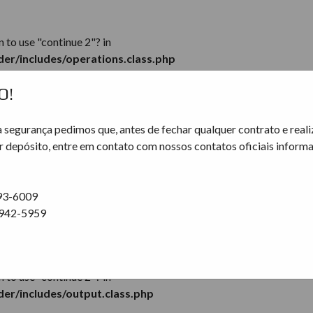
n to use "continue 2"? in
er/includes/operations.class.php
O!
 segurança pedimos que, antes de fechar qualquer contrato e reali
r depósito, entre em contato com nossos contatos oficiais inform
n to use "continue 2"? in
er/includes/operations.class.php
93-6009
9942-5959
n to use "continue 2"? in
er/includes/output.class.php