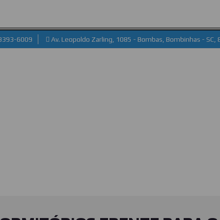
 3393-6009
Av. Leopoldo Zarling, 1085 - Bombas, Bombinhas - SC,