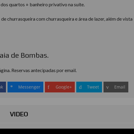
os quartos + banheiro privativo na suíte.
de churrasqueira com churrasqueira e área de lazer, além de vista
raia de Bombas.
página. Reservas antecipadas por email.
ok
Messenger
Google+
Tweet
Email
VIDEO